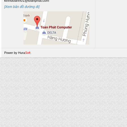
kinhdoanh01@toanphat.com
[Xem bản đồ đường đi]
Power by
Hura
Soft
.