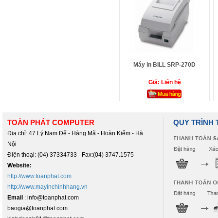
Máy in BILL SRP-270D
Giá: Liên hệ
TOÀN PHÁT COMPUTER
QUY TRÌNH
Địa chỉ: 47 Lý Nam Đế - Hàng Mã - Hoàn Kiếm - Hà
Nội
Điện thoại: (04) 37334733 - Fax:(04) 3747.1575
Website:
http://www.toanphat.com
http://www.mayinchinhhang.vn
Email
: info@toanphat.com
baogia@toanphat.com