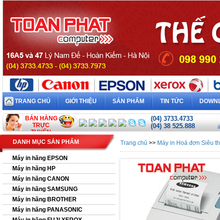
TRANG CHỦ
GIỚI THIỆU
SẢN PHẨM
TIN TỨC
DOWN
BÁN HÀNG
(04) 3733.4733
TRỰC
(04) 38 525.888
TUYẾN
DANH MỤC SẢN PHẨM
Trang chủ
>>
Máy in Hoá đơn Siêu th
Máy in hãng EPSON
Máy in hãng HP
Máy in hãng CANON
Máy in hãng SAMSUNG
Máy in hãng BROTHER
Máy in hãng PANASONIC