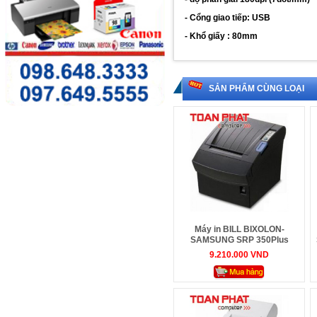
- Cổng giao tiếp: USB
- Khổ giấy : 80mm
SẢN PHẨM CÙNG LOẠI
Máy in BILL BIXOLON-
SAMSUNG SRP 350Plus
COEPG - In nhiệt
9.210.000 VND