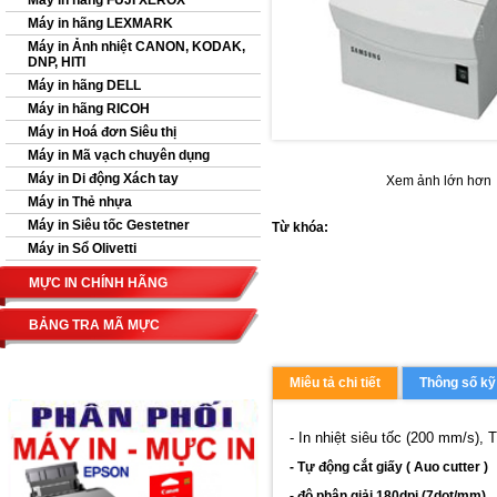
Máy in hãng FUJI XEROX
Máy in hãng LEXMARK
Máy in Ảnh nhiệt CANON, KODAK,
DNP, HITI
Máy in hãng DELL
Máy in hãng RICOH
Máy in Hoá đơn Siêu thị
Máy in Mã vạch chuyên dụng
Máy in Di động Xách tay
Xem ảnh lớn hơn
Máy in Thẻ nhựa
Máy in Siêu tốc Gestetner
Từ khóa:
Máy in Sổ Olivetti
MỰC IN CHÍNH HÃNG
BẢNG TRA MÃ MỰC
Miêu tả chi tiết
Thông số kỹ
- In nhiệt siêu tốc (
200 mm/s
), 
- Tự động cắt giấy ( Auo cutter )
- độ phân giải 180dpi (7dot/mm)