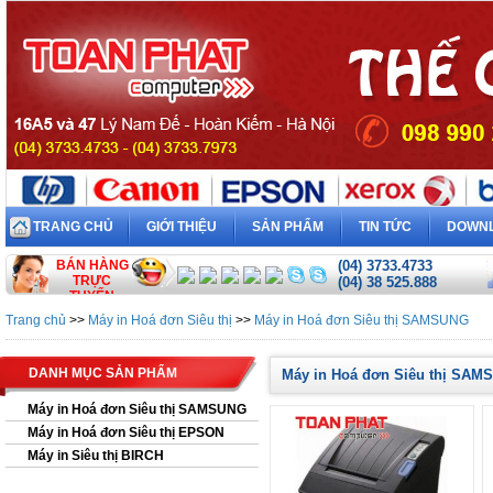
TRANG CHỦ
GIỚI THIỆU
SẢN PHẨM
TIN TỨC
DOWN
BÁN HÀNG
(04) 3733.4733
TRỰC
(04) 38 525.888
TUYẾN
Trang chủ
>>
Máy in Hoá đơn Siêu thị
>>
Máy in Hoá đơn Siêu thị SAMSUNG
DANH MỤC SẢN PHẨM
Máy in Hoá đơn Siêu thị SAM
Máy in Hoá đơn Siêu thị SAMSUNG
Máy in Hoá đơn Siêu thị EPSON
Máy in Siêu thị BIRCH