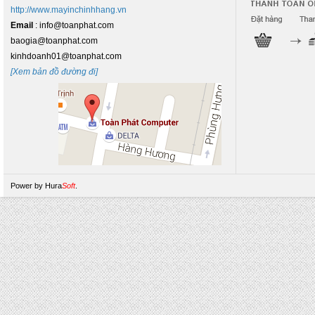
http://www.mayinchinhhang.vn
Email
: info@toanphat.com
baogia@toanphat.com
kinhdoanh01@toanphat.com
[Xem bản đồ đường đi]
Power by
Hura
Soft
.