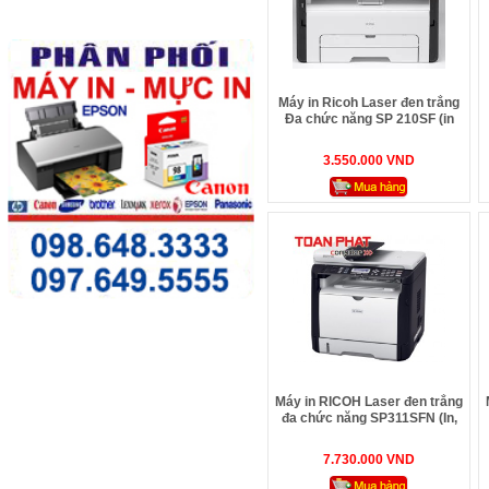
Máy in Ricoh Laser đen trắng
Đa chức năng SP 210SF (in
A4, scan, copy, fax )
3.550.000 VND
Máy in RICOH Laser đen trắng
đa chức năng SP311SFN (In,
Copy, Scan,Fax)
7.730.000 VND