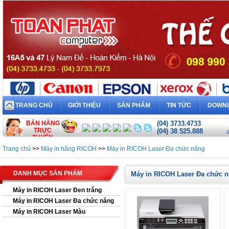
TRANG CHỦ
GIỚI THIỆU
SẢN PHẨM
TIN TỨC
DOWN
BÁN HÀNG
(04) 3733.4733
TRỰC
(04) 38 525.888
TUYẾN
Trang chủ
>>
Máy in hãng RICOH
>>
Máy in RICOH Laser Đa chức năng
DANH MỤC SẢN PHẨM
Máy in RICOH Laser Đa chức 
Máy in RICOH Laser Đen trắng
Máy in RICOH Laser Đa chức năng
Máy in RICOH Laser Màu