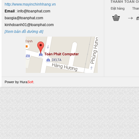
http://www.mayinchinhhang.vn
Email
: info@toanphat.com
baogia@toanphat.com
kinhdoanh01@toanphat.com
[Xem bản đồ đường đi]
Power by
Hura
Soft
.