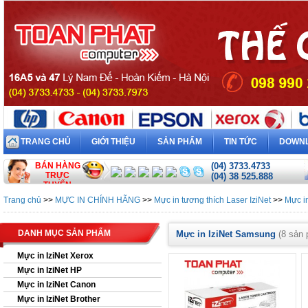
TRANG CHỦ
GIỚI THIỆU
SẢN PHẨM
TIN TỨC
DOWN
BÁN HÀNG
(04) 3733.4733
TRỰC
(04) 38 525.888
TUYẾN
Trang chủ
>>
MỰC IN CHÍNH HÃNG
>>
Mực in tương thích Laser IziNet
>>
Mực i
DANH MỤC SẢN PHẨM
Mực in IziNet Samsung
(8 sản
Mực in IziNet Xerox
Mực in IziNet HP
Mực in IziNet Canon
Mực in IziNet Brother