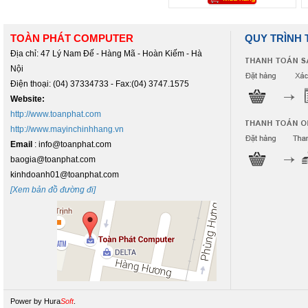
TOÀN PHÁT COMPUTER
QUY TRÌNH
Địa chỉ: 47 Lý Nam Đế - Hàng Mã - Hoàn Kiếm - Hà
Nội
Điện thoại: (04) 37334733 - Fax:(04) 3747.1575
Website:
http://www.toanphat.com
http://www.mayinchinhhang.vn
Email
: info@toanphat.com
baogia@toanphat.com
kinhdoanh01@toanphat.com
[Xem bản đồ đường đi]
Power by
Hura
Soft
.