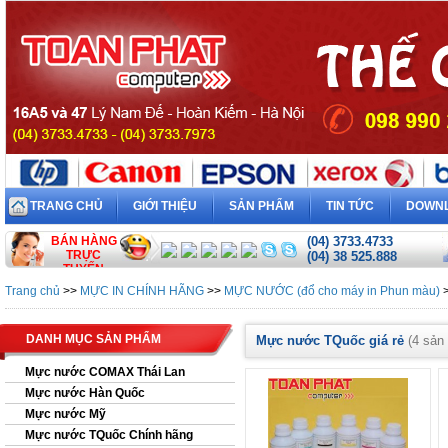
TRANG CHỦ
GIỚI THIỆU
SẢN PHẨM
TIN TỨC
DOWN
BÁN HÀNG
(04) 3733.4733
TRỰC
(04) 38 525.888
TUYẾN
Trang chủ
>>
MỰC IN CHÍNH HÃNG
>>
MỰC NƯỚC (đổ cho máy in Phun màu)
DANH MỤC SẢN PHẨM
Mực nước TQuốc giá rẻ
(4 sản
Mực nước COMAX Thái Lan
Mực nước Hàn Quốc
Mực nước Mỹ
Mực nước TQuốc Chính hãng