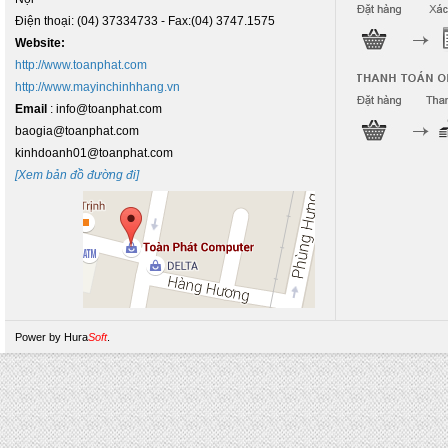
Điện thoại: (04) 37334733 - Fax:(04) 3747.1575
Website:
http://www.toanphat.com
http://www.mayinchinhhang.vn
Email
: info@toanphat.com
baogia@toanphat.com
kinhdoanh01@toanphat.com
[Xem bản đồ đường đi]
Power by
Hura
Soft
.