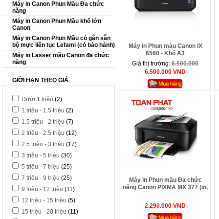
Máy in Canon Phun Mầu Đa chức
năng
Máy in Canon Phun Mầu khổ lớn
Canon
Máy in Canon Phun Mầu có gắn sẵn
bộ mực liên tục Lefami (có bảo hành)
Máy in Phun màu Canon IX
6560 - Khổ A3
Máy in Lasser mầu Canon đa chức
năng
Giá thị trường:
6.500.000
6.500.000 VND
GIỚI HẠN THEO GIÁ
Dưới 1 triệu
(2)
1 triệu - 1.5 triệu
(2)
1.5 triệu - 2 triệu
(7)
2 triệu - 2.5 triệu
(12)
2.5 triệu - 3 triệu
(17)
3 triệu - 5 triệu
(30)
5 triệu - 7 triệu
(25)
7 triệu - 9 triệu
(25)
Máy in Phun mầu Đa chức
năng Canon PIXMA MX 377 (in,
9 triệu - 12 triệu
(11)
scan, copy, pc fax)
12 triệu - 15 triệu
(5)
2.290.000 VND
15 triệu - 20 triệu
(11)