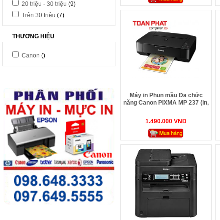
20 triệu - 30 triệu
(9)
Trên 30 triệu
(7)
THƯƠNG HIỆU
Canon
()
Máy in Phun mầu Đa chức
năng Canon PIXMA MP 237 (in,
scan, copy)
1.490.000 VND