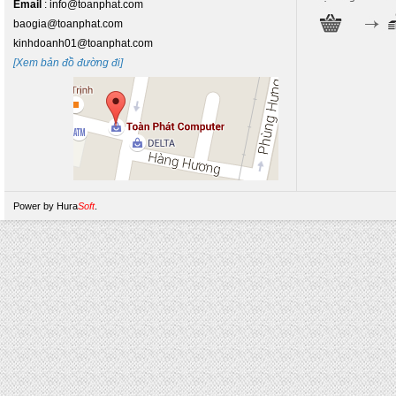
Email
: info@toanphat.com
baogia@toanphat.com
kinhdoanh01@toanphat.com
[Xem bản đồ đường đi]
Power by
Hura
Soft
.