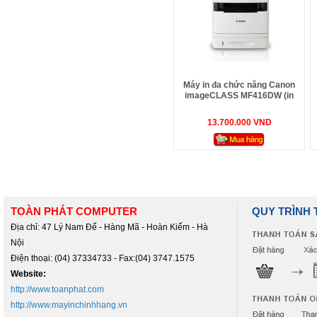
Máy in đa chức năng Canon
imageCLASS MF416DW (in
đảo mặt A4, Scan, Copy, in
không dây, Fax)
13.700.000 VND
TOÀN PHÁT COMPUTER
QUY TRÌNH
Địa chỉ: 47 Lý Nam Đế - Hàng Mã - Hoàn Kiếm - Hà
Nội
Điện thoại: (04) 37334733 - Fax:(04) 3747.1575
Website:
http://www.toanphat.com
http://www.mayinchinhhang.vn